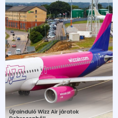
Újrainduló Wizz Air járatok