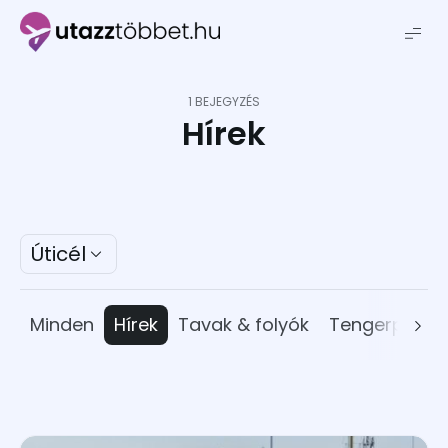
Utazztöbbet.hu
1 BEJEGYZÉS
Hírek
Úticél
Minden
Hírek
Tavak & folyók
Tengerpart