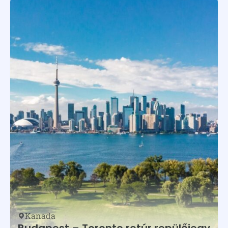
Aruba
Kanada
Kuba
Mexikó
USA
Kanada