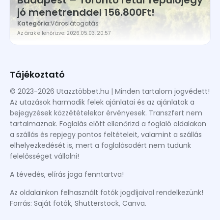
Budapest – Toronto retúr repülőjegy
jó menetrenddel 156.800Ft!
Kategória:
Városlátogatás
Az árak ellenőrizve: 2026.05.03. 20:57
Tájékoztató
© 2023-2026 Utazztöbbet.hu | Minden tartalom jogvédett!
Az utazások harmadik felek ajánlatai és az ajánlatok a
bejegyzések közzétételekor érvényesek. Transzfert nem
tartalmaznak. Foglalás előtt ellenőrizd a foglaló oldalakon
a szállás és repjegy pontos feltételeit, valamint a szállás
elhelyezkedését is, mert a foglalásodért nem tudunk
felelősséget vállalni!
A tévedés, elírás joga fenntartva!
Az oldalainkon felhasznált fotók jogdíjaival rendelkezünk!
Forrás: Saját fotók, Shutterstock, Canva.