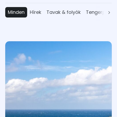
Minden
Hírek
Tavak & folyók
Tengerpart
Albánia
Ausztria
Belgium
Bulgária
Ciprus
Csehország
Dánia