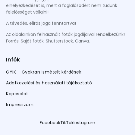
Magyarország
elhelyezkedését is, mert a foglalásodért nem tudunk
Málta
felelősséget vállalni!
Montenegro
A tévedés, elírás joga fenntartva!
Németország
Az oldalainkon felhasznált fotók jogdíjaival rendelkezünk!
Forrás: Saját fotók, Shutterstock, Canva.
Norvégia
Olaszország
Infók
Portugália
GYIK – Gyakran ismételt kérdések
Románia
Spanyolország
Adatkezelési és használati tájékoztató
Svájc
Kapcsolat
Svédország
Impresszum
Törökország
Facebook
TikTok
Instagram