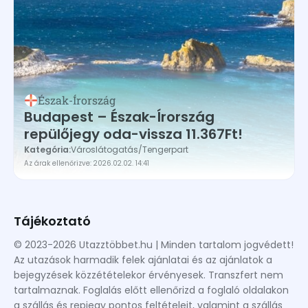
Egyesült Királyság
Észak-Írország
Észtország
Franciaország
Észak-Írország
Georgia
Budapest – Észak-Írország
Görögország
repülőjegy oda-vissza 11.367Ft!
Hollandia
Kategória:
Városlátogatás
/
Tengerpart
Az árak ellenőrizve: 2026.02.02. 14:41
Horvátország
Írország
Izland
Tájékoztató
Lengyelország
© 2023-2026 Utazztöbbet.hu | Minden tartalom jogvédett!
Az utazások harmadik felek ajánlatai és az ajánlatok a
Lettország
bejegyzések közzétételekor érvényesek. Transzfert nem
Litvánia
tartalmaznak. Foglalás előtt ellenőrizd a foglaló oldalakon
a szállás és repjegy pontos feltételeit, valamint a szállás