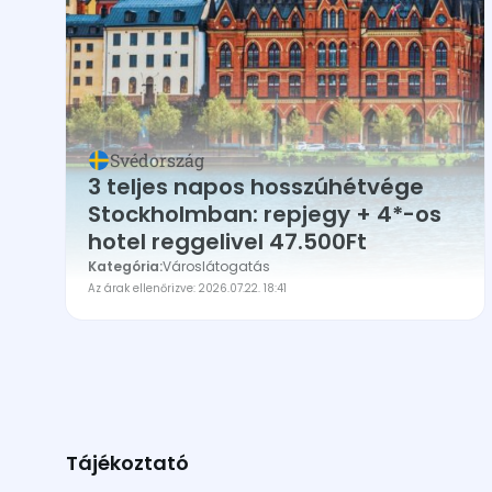
Bulgária
Ciprus
Csehország
Dánia
Svédország
Egyesült Királyság
3 teljes napos hosszúhétvége
Stockholmban: repjegy + 4*-os
Észak-Írország
hotel reggelivel 47.500Ft
Észtország
Kategória:
Városlátogatás
Franciaország
Az árak ellenőrizve: 2026.07.22. 18:41
Georgia
Görögország
Hollandia
Horvátország
Tájékoztató
Írország