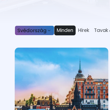
Svédország
Minden
Hírek
Tavak 
Albánia
Ausztria
Belgium