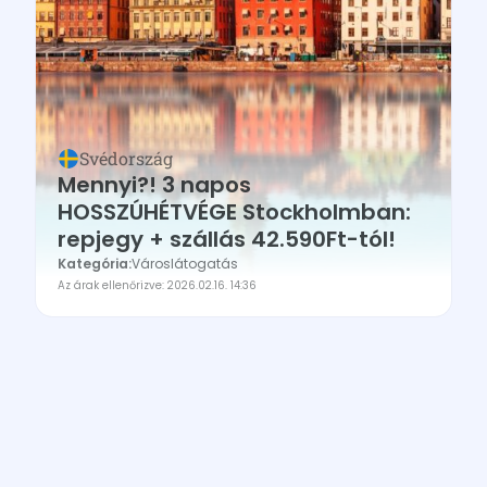
Svédország
Mennyi?! 3 napos
HOSSZÚHÉTVÉGE Stockholmban:
repjegy + szállás 42.590Ft-tól!
Kategória:
Városlátogatás
Az árak ellenőrizve: 2026.02.16. 14:36