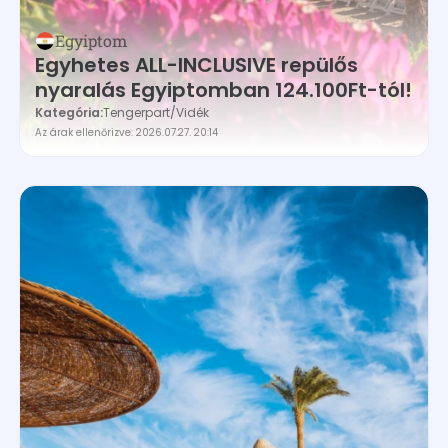
Egyiptom
Egyhetes ALL-INCLUSIVE repülős
nyaralás Egyiptomban 124.100Ft-tól!
Kategória:
Tengerpart
/
Vidék
Az árak ellenőrizve: 2026.07.27. 20:14