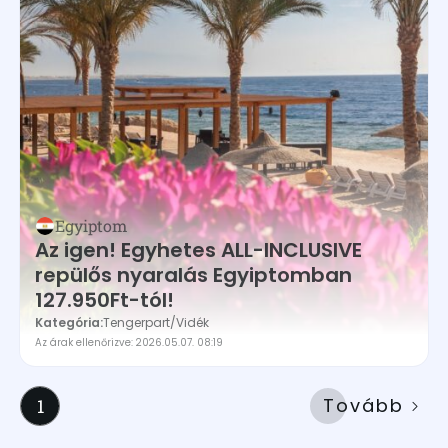
Egyiptom
Az igen! Egyhetes ALL-INCLUSIVE
repülős nyaralás Egyiptomban
127.950Ft-tól!
Kategória:
Tengerpart
/
Vidék
Az árak ellenőrizve: 2026.05.07. 08:19
Tovább
1