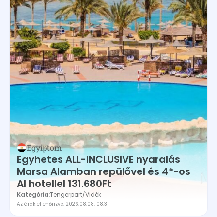
Egyiptom
Egyhetes ALL-INCLUSIVE nyaralás
Marsa Alamban repülővel és 4*-os
AI hotellel 131.680Ft
Kategória:
Tengerpart
/
Vidék
Az árak ellenőrizve: 2026.08.08. 08:31