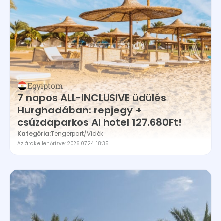
Egyiptom
7 napos ALL-INCLUSIVE üdülés
Hurghadában: repjegy +
csúzdaparkos AI hotel 127.680Ft!
Kategória:
Tengerpart
/
Vidék
Az árak ellenőrizve: 2026.07.24. 18:35