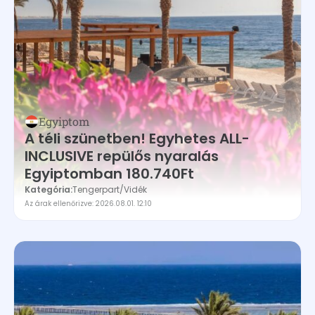
Egyiptom
A téli szünetben! Egyhetes ALL-
INCLUSIVE repülős nyaralás
Egyiptomban 180.740Ft
Kategória:
Tengerpart
/
Vidék
Az árak ellenőrizve: 2026.08.01. 12:10