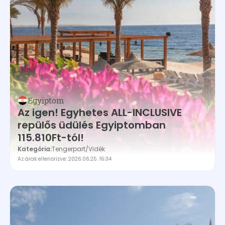
Egyiptom
Az igen! Egyhetes ALL-INCLUSIVE
repülős üdülés Egyiptomban
115.810Ft-tól!
Kategória:
Tengerpart
/
Vidék
Az árak ellenőrizve: 2026.06.25. 16:34