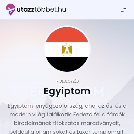
Utazztöbbet.hu
17 BEJEGYZÉS
Egyiptom
Egyiptom lenyűgöző ország, ahol az ősi és a
modern világ találkozik. Fedezd fel a fáraók
birodalmának titokzatos maradványait,
például a piramisokat és Luxor templomait,