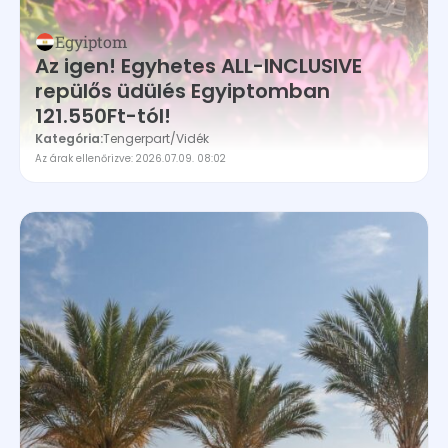
Egyiptom
Az igen! Egyhetes ALL-INCLUSIVE
repülős üdülés Egyiptomban
121.550Ft-tól!
Kategória:
Tengerpart
/
Vidék
Az árak ellenőrizve: 2026.07.09. 08:02