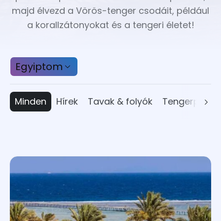
majd élvezd a Vörös-tenger csodáit, például
a korallzátonyokat és a tengeri életet!
Egyiptom
Minden
Hírek
Tavak & folyók
Tengerpart
Egyiptom
Marokkó
Mauritius
Tanzánia
Zöld-foki Köztársaság