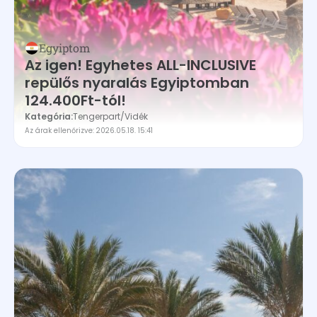
Egyiptom
Az igen! Egyhetes ALL-INCLUSIVE
repülős nyaralás Egyiptomban
124.400Ft-tól!
Kategória:
Tengerpart
/
Vidék
Az árak ellenőrizve: 2026.05.18. 15:41