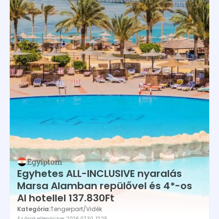
Egyiptom
Egyhetes ALL-INCLUSIVE nyaralás
Marsa Alamban repülővel és 4*-os
AI hotellel 137.830Ft
Kategória:
Tengerpart
/
Vidék
Az árak ellenőrizve: 2026.07.30. 12:25