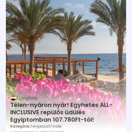
Egyiptom
Télen-nyáron nyár! Egyhetes ALL-
INCLUSIVE repülős üdülés
Egyiptomban 107.780Ft-tól!
Kategória:
Tengerpart
/
Vidék