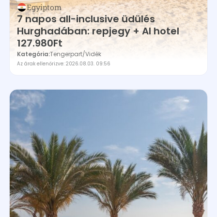
Egyiptom
7 napos all-inclusive üdülés
Hurghadában: repjegy + AI hotel
127.980Ft
Kategória:
Tengerpart
/
Vidék
Az árak ellenőrizve: 2026.08.03. 09:56