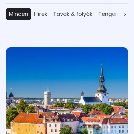
Minden
Hírek
Tavak & folyók
Tengerpart
Albánia
Ausztria
Belgium
Bulgária
Ciprus
Csehország
Dánia