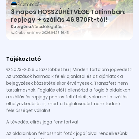
Észtország
3 napos HOSSZÚHÉTVÉGE Tallinnban:
repjegy + szállás 46.870Ft-tól!
Kategória:
Városlátogatás
Az árak ellenőrizve: 2026.04.28. 16:45
Tájékoztató
© 2023-2026 Utazztöbbet.hu | Minden tartalom jogvédett!
Az utazások harmadik felek ajánlatai és az ajánlatok a
bejegyzések közzétételekor érvényesek. Transzfert nem
tartalmaznak. Foglalás előtt ellenőrizd a foglaló oldalakon
a szállás és repjegy pontos feltételeit, valamint a szállás
elhelyezkedését is, mert a foglalásodért nem tudunk
felelősséget vállalni!
A tévedés, elírás joga fenntartva!
Az oldalainkon felhasznált fotók jogdíjaival rendelkezünk!