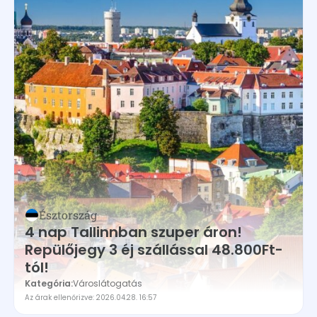
Magyarország
Málta
Montenegro
Németország
Norvégia
Olaszország
Portugália
Románia
Spanyolország
Észtország
Svájc
4 nap Tallinnban szuper áron!
Svédország
Repülőjegy 3 éj szállással 48.800Ft-
tól!
Törökország
Kategória:
Városlátogatás
Az árak ellenőrizve: 2026.04.28. 16:57