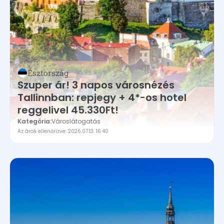
Egyesült Királyság
Észak-Írország
Észtország
Franciaország
Észtország
Georgia
Szuper ár! 3 napos városnézés
Görögország
Tallinnban: repjegy + 4*-os hotel
reggelivel 45.330Ft!
Hollandia
Kategória:
Városlátogatás
Horvátország
Az árak ellenőrizve: 2026.07.13. 16:40
Írország
Izland
Lengyelország
Lettország
Litvánia