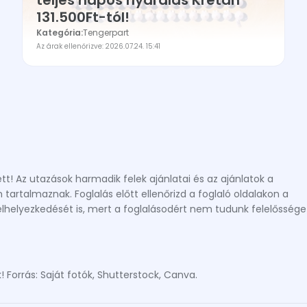
teljes napos nyaralás Krétán
131.500Ft-tól!
Kategória:
Tengerpart
Az árak ellenőrizve: 2026.07.24. 15:41
! Az utazások harmadik felek ajánlatai és az ajánlatok a
artalmaznak. Foglalás előtt ellenőrizd a foglaló oldalakon a
s elhelyezkedését is, mert a foglalásodért nem tudunk felelőssége
! Forrás: Saját fotók, Shutterstock, Canva.