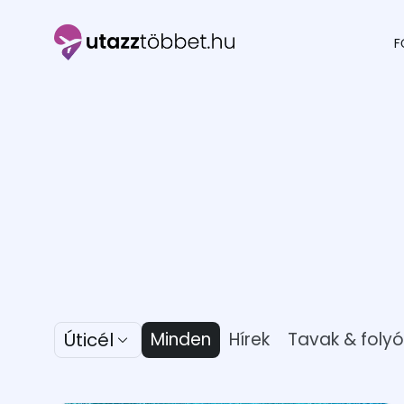
F
Utazztöbbet.hu
Úticél
Minden
Hírek
Tavak & folyó