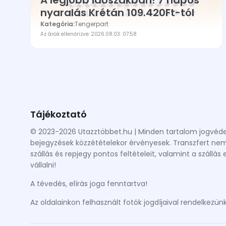
A legjobb időszakban! 7 napos
nyaralás Krétán 109.420Ft-tól
Kategória:
Tengerpart
Az árak ellenőrizve: 2026.08.03. 07:58
Tájékoztató
© 2023-2026 Utazztöbbet.hu | Minden tartalom jogvédett
bejegyzések közzétételekor érvényesek. Transzfert nem t
szállás és repjegy pontos feltételeit, valamint a szállá
vállalni!
A tévedés, elírás joga fenntartva!
Az oldalainkon felhasznált fotók jogdíjaival rendelkezünk