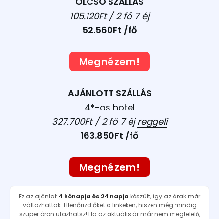
OLCSÓ SZÁLLÁS
105.120Ft / 2 fő 7 éj
52.560Ft /fő
Megnézem!
AJÁNLOTT SZÁLLÁS
4*-os hotel
327.700Ft / 2 fő 7 éj
reggeli
163.850Ft /fő
Megnézem!
Ez az ajánlat
4 hónapja és 24 napja
készült, így az árak már
változhattak. Ellenőrizd őket a linkeken, hiszen még mindig
szuper áron utazhatsz! Ha az aktuális ár már nem megfelelő,