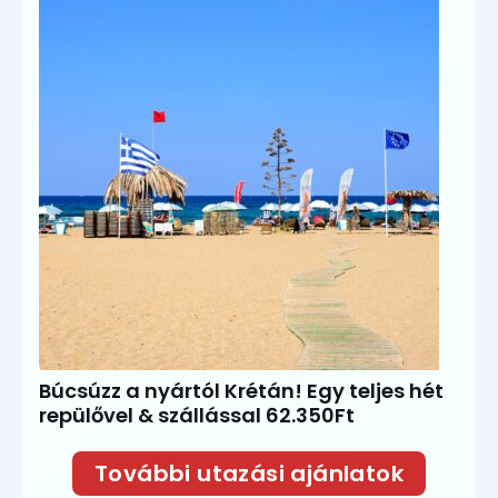
Búcsúzz a nyártól Krétán! Egy teljes hét
repülővel & szállással 62.350Ft
További utazási ajánlatok