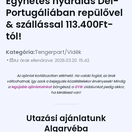
Egyhetes nyaralás Dél-
Portugáliában repülővel
& szállással 113.400Ft-
tól!
Kategória:
Tengerpart
/
Vidék
Az árak ellenőrizve: 2026.03.20. 15:42
Az ajánlat korlátozottan elérhető. Ha valaki foglal, az árak
változhatnak, így azok a bejegyzés közzétételekor érvényesek! Mindig
a
legújabb ajánlatainkat
böngészd, a
GYIK
oldalunkat pedig akkor,
ha kérdésed van!
Utazási ajánlatunk
Algarvéba