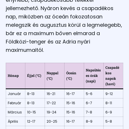
jellemezhető. Nyáron kevés a csapadékos
nap, miközben az óceán fokozatosan
melegszik és augusztus körül a legmelegebb,
bár ez a maximum bőven elmarad a
Földközi-tenger és az Adria nyári
maximumaitól.​
Csapadé
Napsütés
Nappal
Óceán
kos
Hónap
Éjjel (°C)
es órák
(°C)
(°C)
napok
(napi)
(havi)
Január
8-13
16-21
16-17
5-6
9-12
Február
8-13
17-22
15-16
6-7
8-11
Március
10-15
19-24
15-16
7-8
6-9
Április
12-17
20-25
16-17
8-9
5-8