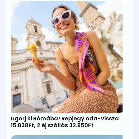
Ugorj ki Rómába! Repjegy oda-vissza
15.838Ft, 2 éj szállás 32.950Ft