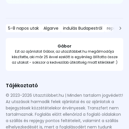
5-8 napos utak
Algarve
indulás Budapestről
repülős ut
Gábor
Ezt az ajánlatot Gábor, az utazztöbbet.hu megálmodója
készítette, aki már 25 évvel ezelőtt is egyénileg állította össze
az utakat - sokszor a kedvezőbb útiköltség miatt kitérőkkel! :)
Tájékoztató
© 2023-2026 Utazztöbbet.hu | Minden tartalom jogvédett!
Az utazások harmadik felek ajánlatai és az ajánlatok a
bejegyzések közzétételekor érvényesek. Transzfert nem
tartalmaznak. Foglalás előtt ellenőrizd a foglaló oldalakon
a szállás és repjegy pontos feltételeit, valamint a szállás
elhelyezkedését is, mert a foglalásodért nem tudunk