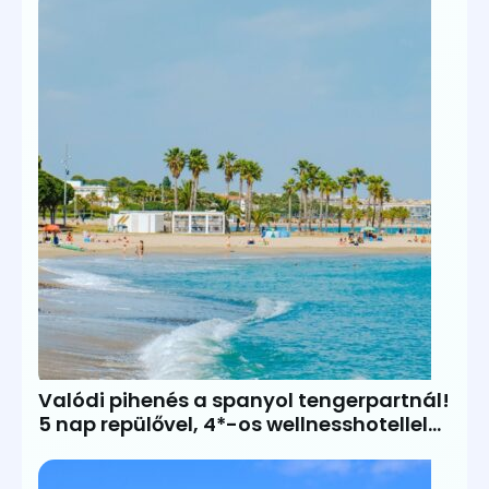
Valódi pihenés a spanyol tengerpartnál!
5 nap repülővel, 4*-os wellnesshotellel
és FÉLPANZIÓVAL 99.600Ft