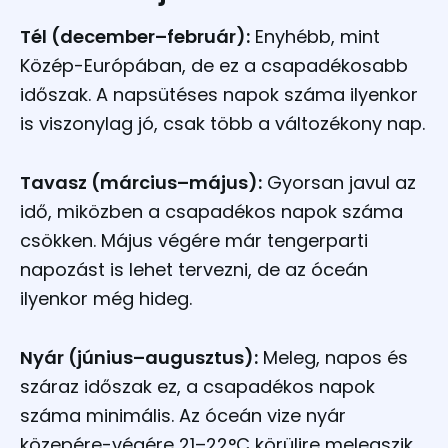
Tél (december–február):
Enyhébb, mint
Közép-Európában, de ez a csapadékosabb
időszak. A napsütéses napok száma ilyenkor
is viszonylag jó, csak több a változékony nap.​
Tavasz (március–május):
Gyorsan javul az
idő, miközben a csapadékos napok száma
csökken. Május végére már tengerparti
napozást is lehet tervezni, de az óceán
ilyenkor még hideg.​
Nyár (június–augusztus):
Meleg, napos és
száraz időszak ez, a csapadékos napok
száma minimális. Az óceán vize nyár
közepére-végére 21–22°C körülire melegszik,