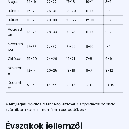
Május
14-19
22-27
17-18
10-11
3-6
Június
16-21
26-31
18-20
11-12
1-3
Július
18-23
28-33
20-22
12-13
0-2
Auguszt
18-23
28-33
21-23
11-12
0-2
us
Szeptem
17-22
27-32
21-22
9-10
1-4
ber
Október
15-20
24-29
19-21
7-8
6-9
Novemb
12-17
20-25
18-19
6-7
8-12
er
Decemb
9-14
17-22
16-17
5-6
10-15
er
A tényleges időjárás a fentiektől eltérhet. Csapadékos napnak
számít, amikor minimum 1mm csapadék esik.
Évszakok jellemzői