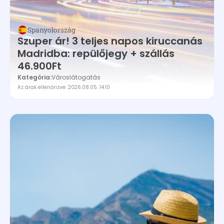
Spanyolország
Szuper ár! 3 teljes napos kiruccanás
Madridba: repülőjegy + szállás
46.900Ft
Kategória:
Városlátogatás
Az árak ellenőrizve: 2026.08.05. 14:10