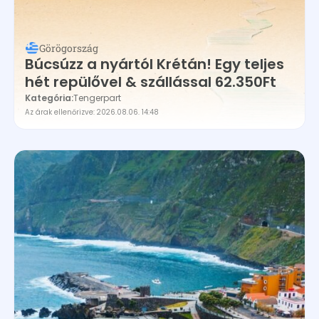
Görögország
Búcsúzz a nyártól Krétán! Egy teljes
hét repülővel & szállással 62.350Ft
Kategória:
Tengerpart
Az árak ellenőrizve: 2026.08.06. 14:48