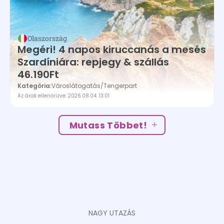
Olaszország
Megéri! 4 napos kiruccanás a mesés
Szardíniára: repjegy & szállás
46.190Ft
Kategória:
Városlátogatás
/
Tengerpart
Az árak ellenőrizve: 2026.08.04. 13:01
Mutass Többet!
NAGY UTAZÁS