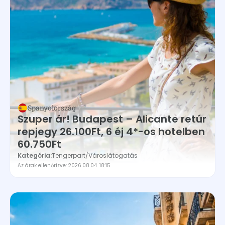
Spanyolország
Szuper ár! Budapest – Alicante retúr
repjegy 26.100Ft, 6 éj 4*-os hotelben
60.750Ft
Kategória:
Tengerpart
/
Városlátogatás
Az árak ellenőrizve: 2026.08.04. 18:15