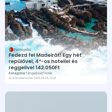
Portugália
Fedezd fel Madeirát! Egy hét
repülővel, 4*-os hotellel és
reggelivel 142.050Ft
Kategória:
Tengerpart
/
Vidék
Az árak ellenőrizve: 2026.08.06. 10:44