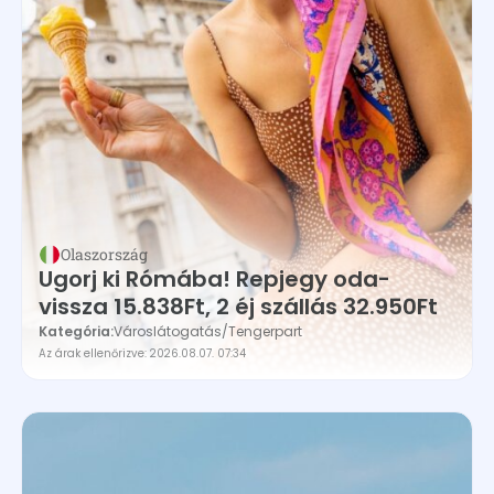
Olaszország
Ugorj ki Rómába! Repjegy oda-
vissza 15.838Ft, 2 éj szállás 32.950Ft
Kategória:
Városlátogatás
/
Tengerpart
Az árak ellenőrizve: 2026.08.07. 07:34