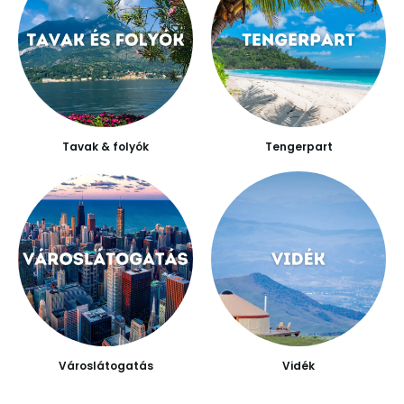
Tavak & folyók
Tengerpart
Városlátogatás
Vidék