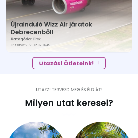
Újrainduló Wizz Air járatok
Debrecenből!
Kategória:
Hírek
Frissítve: 2025.12.07. 14:45
Utazási Ötleteink!
UTAZZ! TERVEZD MEG ÉS ÉLD ÁT!
Milyen utat keresel?