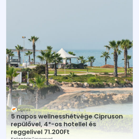
Ciprus
5 napos wellnesshétvége Cipruson
repülővel, 4*-os hotellel és
reggelivel 71.200Ft
Kategória:
Tengerpart