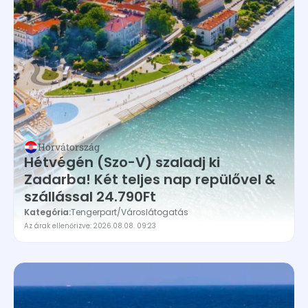
Horvátország
Hétvégén (Szo-V) szaladj ki
Zadarba! Két teljes nap repülővel &
szállással 24.790Ft
Kategória:
Tengerpart
/
Városlátogatás
Az árak ellenőrizve: 2026.08.08. 09:23