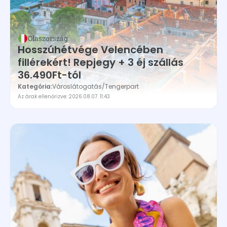
Olaszország
Hosszúhétvége Velencében
fillérekért! Repjegy + 3 éj szállás
36.490Ft-tól
Kategória:
Városlátogatás
/
Tengerpart
Az árak ellenőrizve: 2026.08.07. 11:43