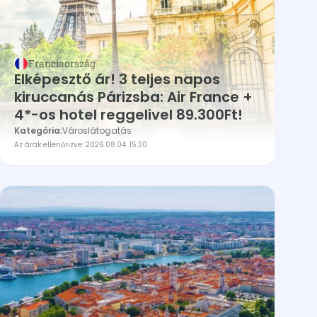
Franciaország
Elképesztő ár! 3 teljes napos
kiruccanás Párizsba: Air France +
4*-os hotel reggelivel 89.300Ft!
Kategória:
Városlátogatás
Az árak ellenőrizve: 2026.08.04. 15:30