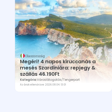
Olaszország
Megéri! 4 napos kiruccanás a
mesés Szardíniára: repjegy &
szállás 46.190Ft
Kategória:
Városlátogatás
/
Tengerpart
Az árak ellenőrizve: 2026.08.04. 13:01