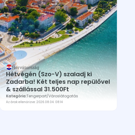
Horvátország
Hétvégén (Szo-V) szaladj ki
Zadarba! Két teljes nap repülővel
& szállással 31.500Ft
Kategória:
Tengerpart
/
Városlátogatás
Az árak ellenőrizve: 2026.08.04. 08:14