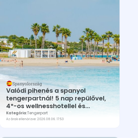
Spanyolország
Valódi pihenés a spanyol
tengerpartnál! 5 nap repülővel,
4*-os wellnesshotellel és
FÉLPANZIÓVAL 99.600Ft
Kategória:
Tengerpart
Az árak ellenőrizve: 2026.08.06. 17:53