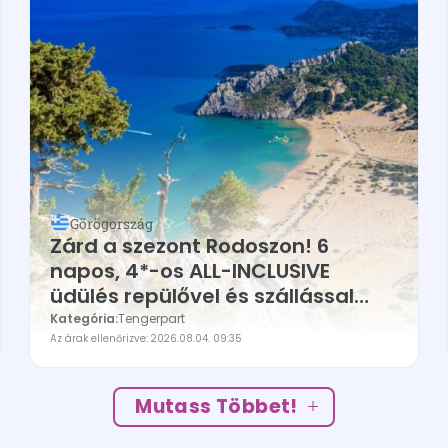
Görögország
Zárd a szezont Rodoszon! 6
napos, 4*-os ALL-INCLUSIVE
üdülés repülővel és szállással
126.450Ft
Kategória:
Tengerpart
Az árak ellenőrizve: 2026.08.04. 09:35
Mutass Többet!