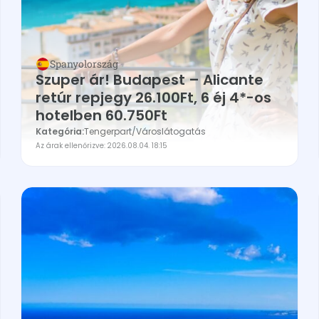
Spanyolország
Szuper ár! Budapest – Alicante
retúr repjegy 26.100Ft, 6 éj 4*-os
hotelben 60.750Ft
Kategória:
Tengerpart
/
Városlátogatás
Az árak ellenőrizve: 2026.08.04. 18:15