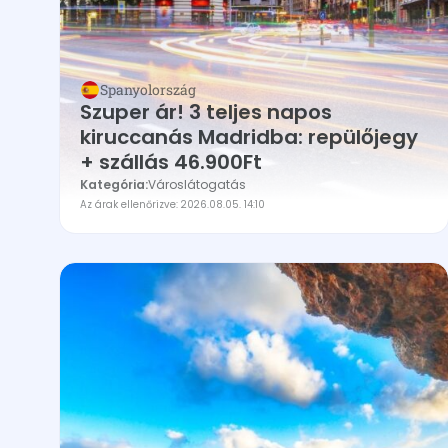
Spanyolország
Szuper ár! 3 teljes napos
kiruccanás Madridba: repülőjegy
+ szállás 46.900Ft
Kategória:
Városlátogatás
Az árak ellenőrizve: 2026.08.05. 14:10