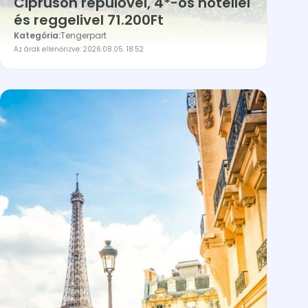
Cipruson repülővel, 4*-os hotellel
és reggelivel 71.200Ft
Kategória:
Tengerpart
Az árak ellenőrizve: 2026.08.05. 18:52