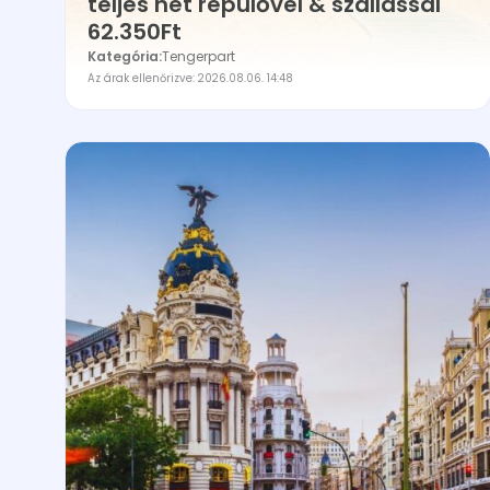
teljes hét repülővel & szállással
62.350Ft
Kategória:
Tengerpart
Az árak ellenőrizve: 2026.08.06. 14:48