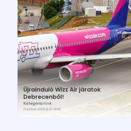
Újrainduló Wizz Air járatok
Debrecenből!
Kategória:
Hírek
Frissítve: 2025.12.07. 14:45