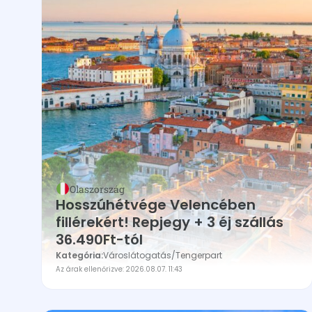
Olaszország
Hosszúhétvége Velencében
fillérekért! Repjegy + 3 éj szállás
36.490Ft-tól
Kategória:
Városlátogatás
/
Tengerpart
Az árak ellenőrizve: 2026.08.07. 11:43