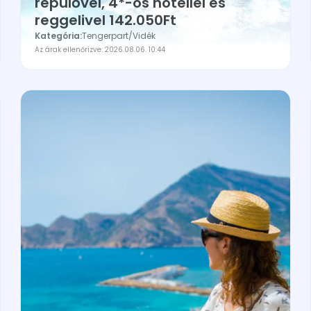
repülővel, 4*-os hotellel és
reggelivel 142.050Ft
Kategória:
Tengerpart
/
Vidék
Az árak ellenőrizve: 2026.08.06. 10:44