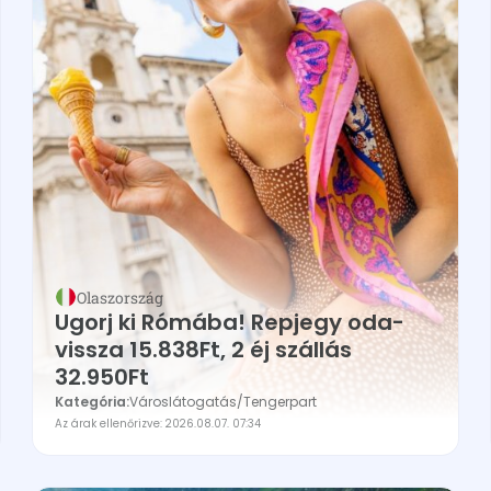
Olaszország
Ugorj ki Rómába! Repjegy oda-
vissza 15.838Ft, 2 éj szállás
32.950Ft
Kategória:
Városlátogatás
/
Tengerpart
Az árak ellenőrizve: 2026.08.07. 07:34