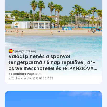
Spanyolország
Valódi pihenés a spanyol
tengerpartnál! 5 nap repülővel, 4*-
os wellnesshotellel és FÉLPANZIÓVAL
99.600Ft
Kategória:
Tengerpart
Az árak ellenőrizve: 2026.08.06. 17:53