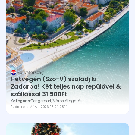
Horvátország
Hétvégén (Szo-V) szaladj ki
Zadarba! Két teljes nap repülővel &
szállással 31.500Ft
Kategória:
Tengerpart
/
Városlátogatás
Az árak ellenőrizve: 2026.08.04. 08:14