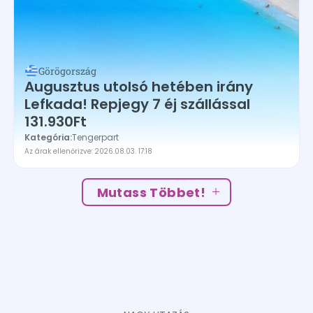
Görögország
Augusztus utolsó hetében irány
Lefkada! Repjegy 7 éj szállással
131.930Ft
Kategória:
Tengerpart
Az árak ellenőrizve: 2026.08.03. 17:18
Mutass Többet!