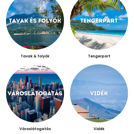
Tavak & folyók
Tengerpart
Városlátogatás
Vidék