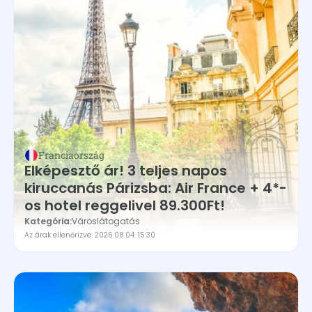
Franciaország
Elképesztő ár! 3 teljes napos
kiruccanás Párizsba: Air France + 4*-
os hotel reggelivel 89.300Ft!
Kategória:
Városlátogatás
Az árak ellenőrizve: 2026.08.04. 15:30