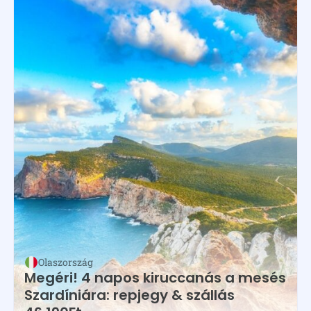
Olaszország
Megéri! 4 napos kiruccanás a mesés
Szardíniára: repjegy & szállás