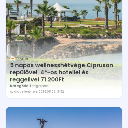
Ciprus
5 napos wellnesshétvége Cipruson
repülővel, 4*-os hotellel és
reggelivel 71.200Ft
Kategória:
Tengerpart
Az árak ellenőrizve: 2026.08.05. 18:52