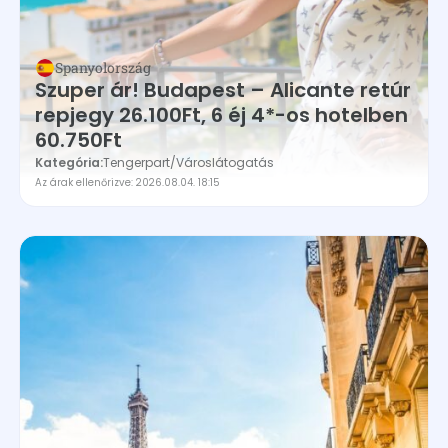
Spanyolország
Szuper ár! Budapest – Alicante retúr
repjegy 26.100Ft, 6 éj 4*-os hotelben
60.750Ft
Kategória:
Tengerpart
/
Városlátogatás
Az árak ellenőrizve: 2026.08.04. 18:15