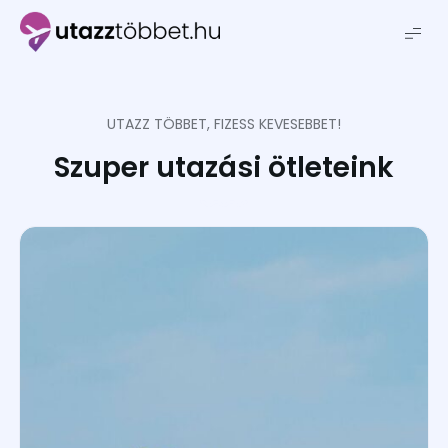
Utazztöbbet.hu
UTAZZ TÖBBET, FIZESS KEVESEBBET!
Szuper utazási ötleteink