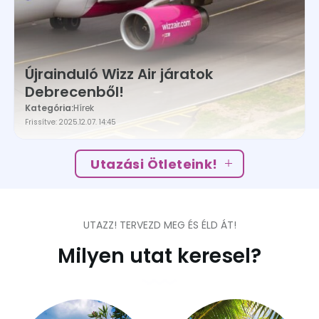
Újrainduló Wizz Air járatok
Debrecenből!
Kategória:
Hírek
Frissítve: 2025.12.07. 14:45
Utazási Ötleteink!
UTAZZ! TERVEZD MEG ÉS ÉLD ÁT!
Milyen utat keresel?