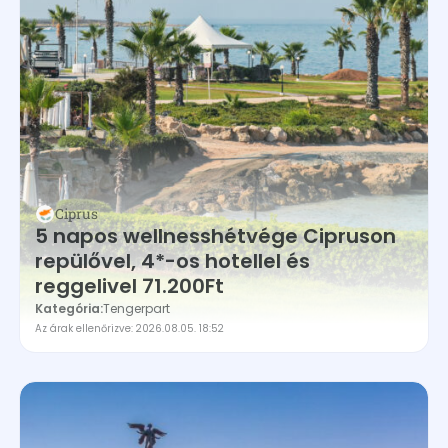
Ciprus
5 napos wellnesshétvége Cipruson
repülővel, 4*-os hotellel és
reggelivel 71.200Ft
Kategória:
Tengerpart
Az árak ellenőrizve: 2026.08.05. 18:52