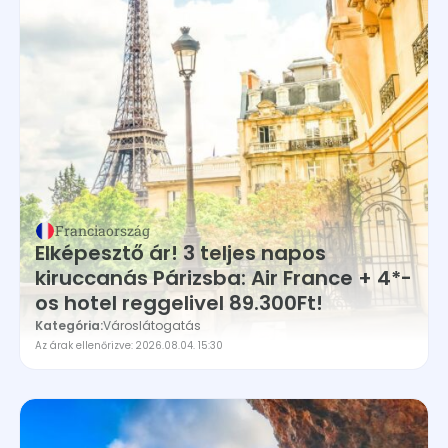
Franciaország
Elképesztő ár! 3 teljes napos
kiruccanás Párizsba: Air France + 4*-
os hotel reggelivel 89.300Ft!
Kategória:
Városlátogatás
Az árak ellenőrizve: 2026.08.04. 15:30