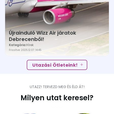
Újrainduló Wizz Air járatok
Debrecenből!
Kategória:
Hírek
Frissítve: 2025.12.07. 14:45
Utazási Ötleteink!
UTAZZ! TERVEZD MEG ÉS ÉLD ÁT!
Milyen utat keresel?