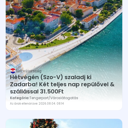
Horvátország
Hétvégén (Szo-V) szaladj ki
Zadarba! Két teljes nap repülővel &
szállással 31.500Ft
Kategória:
Tengerpart
/
Városlátogatás
Az árak ellenőrizve: 2026.08.04. 08:14