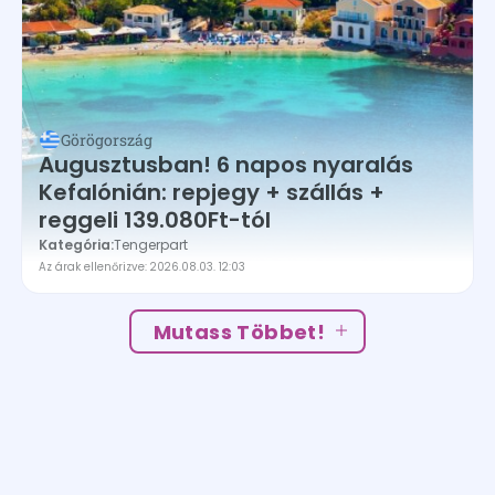
Görögország
Augusztusban! 6 napos nyaralás
Kefalónián: repjegy + szállás +
reggeli 139.080Ft-tól
Kategória:
Tengerpart
Az árak ellenőrizve: 2026.08.03. 12:03
Mutass Többet!