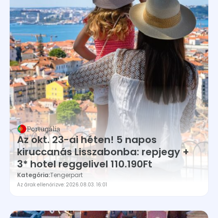
Portugália
Az okt. 23-ai héten! 5 napos
kiruccanás Lisszabonba: repjegy +
3* hotel reggelivel 110.190Ft
Kategória:
Tengerpart
Az árak ellenőrizve: 2026.08.03. 16:01