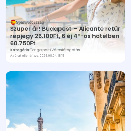
Spanyolország
Szuper ár! Budapest – Alicante retúr
repjegy 26.100Ft, 6 éj 4*-os hotelben
60.750Ft
Kategória:
Tengerpart
/
Városlátogatás
Az árak ellenőrizve: 2026.08.04. 18:15