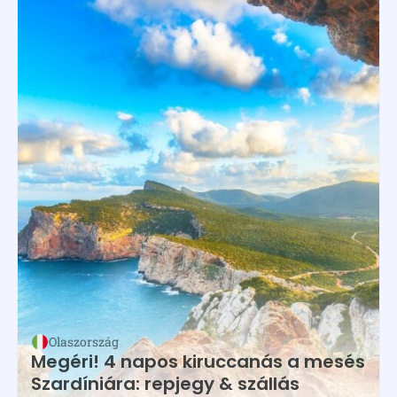
Olaszország
Megéri! 4 napos kiruccanás a mesés
Szardíniára: repjegy & szállás