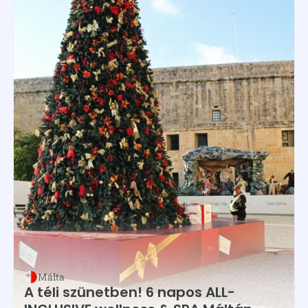
Málta
A téli szünetben! 6 napos ALL-