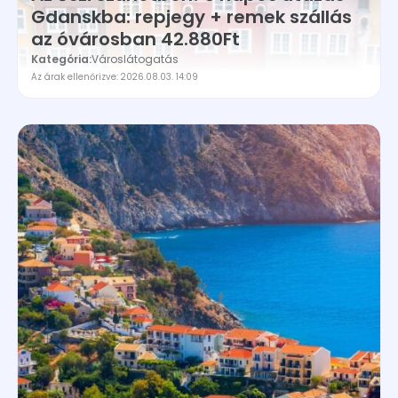
Gdanskba: repjegy + remek szállás
az óvárosban 42.880Ft
Kategória:
Városlátogatás
Az árak ellenőrizve: 2026.08.03. 14:09