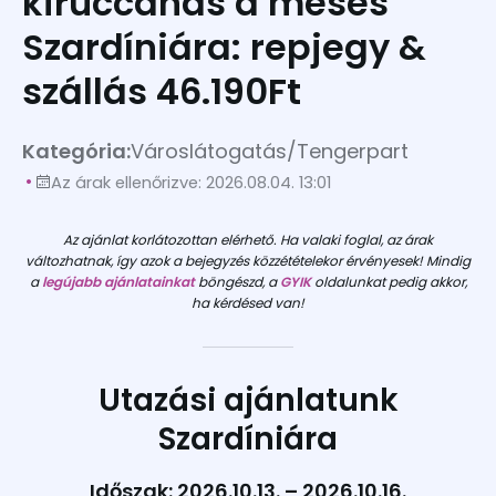
kiruccanás a mesés
Szardíniára: repjegy &
szállás 46.190Ft
Kategória:
Városlátogatás
/
Tengerpart
Az árak ellenőrizve: 2026.08.04. 13:01
Az ajánlat korlátozottan elérhető. Ha valaki foglal, az árak
változhatnak, így azok a bejegyzés közzétételekor érvényesek! Mindig
a
legújabb ajánlatainkat
böngészd, a
GYIK
oldalunkat pedig akkor,
ha kérdésed van!
Utazási ajánlatunk
Szardíniára
Időszak: 2026.10.13. – 2026.10.16.