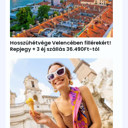
Hosszúhétvége Velencében fillérekért!
Repjegy + 3 éj szállás 36.490Ft-tól