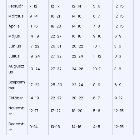
Február
7-12
12-17
12-14
5-6
12-15
Március
9-14
16-21
14-16
6-7
12-15
Április
11-16
18-23
14-16
7-8
12-15
Május
14-19
22-27
16-18
9-10
6-9
Június
17-22
26-31
20-22
10-11
3-6
Július
19-24
27-32
22-24
11-12
0-3
Auguszt
19-24
27-32
24-26
10-11
3-6
us
Szeptem
17-22
25-30
22-24
8-9
6-9
ber
Október
14-19
22-27
20-22
6-7
9-12
Novemb
12-17
17-22
18-20
5-6
12-15
er
Decemb
9-14
13-18
14-16
4-5
12-15
er