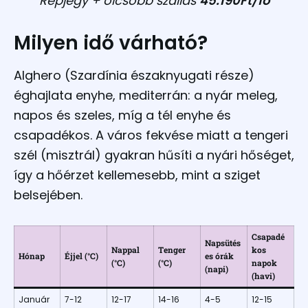
Repjegy + olcsóbb szállás
45.190Ft/fő
Milyen idő várható?
Alghero (Szardínia északnyugati része)
éghajlata enyhe, mediterrán: a nyár meleg,
napos és szeles, míg a tél enyhe és
csapadékos. A város fekvése miatt a tengeri
szél (misztrál) gyakran hűsíti a nyári hőséget,
így a hőérzet kellemesebb, mint a sziget
belsejében.
Csapadé
Napsütés
Nappal
Tenger
kos
Hónap
Éjjel (°C)
es órák
(°C)
(°C)
napok
(napi)
(havi)
Január
7-12
12-17
14-16
4-5
12-15