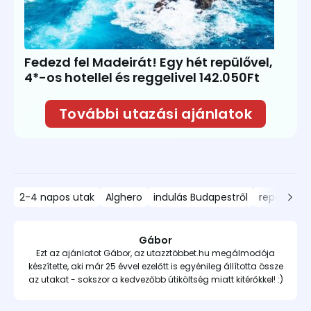
Fedezd fel Madeirát! Egy hét repülővel,
4*-os hotellel és reggelivel 142.050Ft
További utazási ajánlatok
2-4 napos utak
Alghero
indulás Budapestről
repülős ut
Gábor
Ezt az ajánlatot Gábor, az utazztöbbet.hu megálmodója
készítette, aki már 25 évvel ezelőtt is egyénileg állította össze
az utakat - sokszor a kedvezőbb útiköltség miatt kitérőkkel! :)