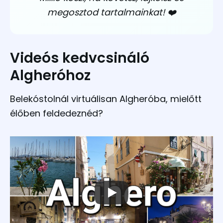
megosztod tartalmainkat! ❤️
Videós kedvcsináló
Algheróhoz
Belekóstolnál virtuálisan Algheróba, mielőtt
élőben feldedeznéd?