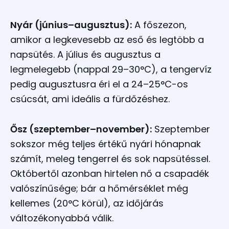
Nyár (június–augusztus):
A főszezon,
amikor a legkevesebb az eső és legtöbb a
napsütés. A július és augusztus a
legmelegebb (nappal 29–30°C), a tengervíz
pedig augusztusra éri el a 24–25°C-os
csúcsát, ami ideális a fürdőzéshez.
Ősz (szeptember–november):
Szeptember
sokszor még teljes értékű nyári hónapnak
számít, meleg tengerrel és sok napsütéssel.
Októbertől azonban hirtelen nő a csapadék
valószínűsége; bár a hőmérséklet még
kellemes (20°C körül), az időjárás
változékonyabbá válik.