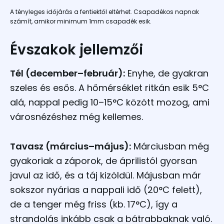
A tényleges időjárás a fentiektől eltérhet. Csapadékos napnak
számít, amikor minimum 1mm csapadék esik.
Évszakok jellemzői
Tél (december–február):
Enyhe, de gyakran
szeles és esős. A hőmérséklet ritkán esik 5°C
alá, nappal pedig 10–15°C között mozog, ami
városnézéshez még kellemes.
Tavasz (március–május):
Márciusban még
gyakoriak a záporok, de áprilistól gyorsan
javul az idő, és a táj kizöldül. Májusban már
sokszor nyárias a nappali idő (20°C felett),
de a tenger még friss (kb. 17°C), így a
strandolás inkább csak a bátrabbaknak való.