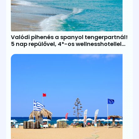
Valódi pihenés a spanyol tengerpartnál!
5 nap repülővel, 4*-os wellnesshotellel
és FÉLPANZIÓVAL 99.600Ft