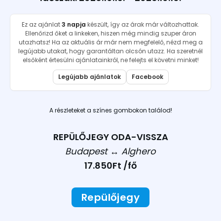
Ez az ajánlat
3 napja
készült, így az árak már változhattak.
Ellenőrizd őket a linkeken, hiszen még mindig szuper áron
utazhatsz! Ha az aktuális ár már nem megfelelő, nézd meg a
legújabb utakat, hogy garantáltan olcsón utazz. Ha szeretnél
elsőként értesülni ajánlatainkról, ne felejts el követni minket!
Legújabb ajánlatok
Facebook
A részleteket a színes gombokon találod!
REPÜLŐJEGY ODA-VISSZA
Budapest ↔︎ Alghero
17.850Ft /fő
Repülőjegy